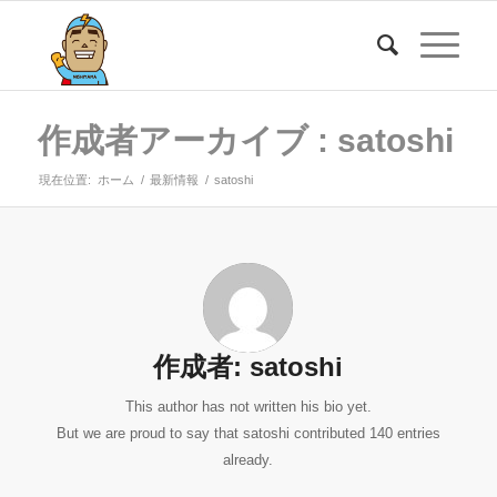
作成者アーカイブ : satoshi
現在位置:
ホーム
/
最新情報
/
satoshi
作成者:
satoshi
This author has not written his bio yet.
But we are proud to say that
satoshi
contributed 140 entries
already.