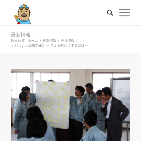
最新情報
現在位置:
ホーム
/
最新情報
/
会社情報
/
ビジョンと戦略の策定 ～見える時代にするには～