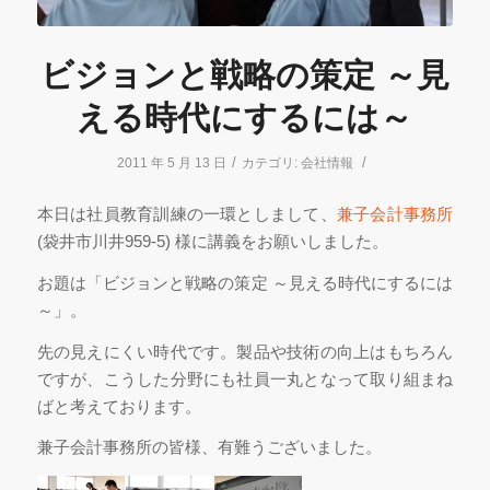
ビジョンと戦略の策定 ～見
える時代にするには～
/
/
2011 年 5 月 13 日
カテゴリ:
会社情報
本日は社員教育訓練の一環としまして、
兼子会計事務所
(袋井市川井959-5) 様に講義をお願いしました。
お題は「ビジョンと戦略の策定 ～見える時代にするには
～」。
先の見えにくい時代です。製品や技術の向上はもちろん
ですが、こうした分野にも社員一丸となって取り組まね
ばと考えております。
兼子会計事務所の皆様、有難うございました。