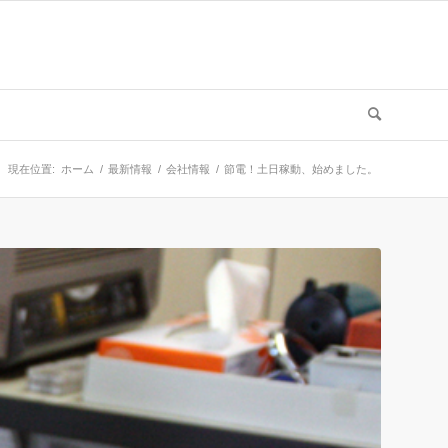
現在位置:
ホーム
/
最新情報
/
会社情報
/
節電！土日稼動、始めました。