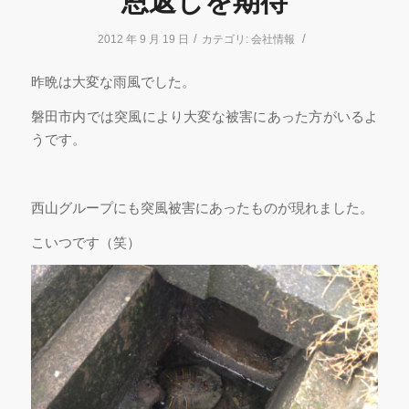
恩返しを期待
/
/
2012 年 9 月 19 日
カテゴリ:
会社情報
昨晩は大変な雨風でした。
磐田市内では突風により大変な被害にあった方がいるよ
うです。
西山グループにも突風被害にあったものが現れました。
こいつです（笑）