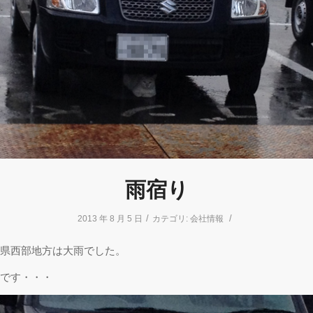
雨宿り
/
/
2013 年 8 月 5 日
カテゴリ:
会社情報
県西部地方は大雨でした。
です・・・