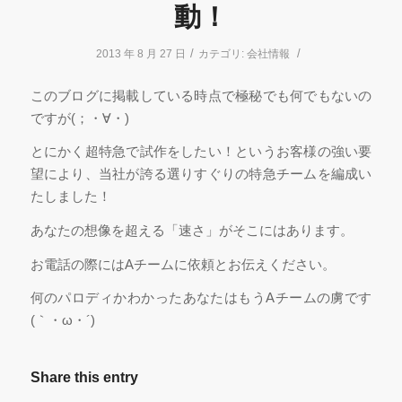
動！
/
/
2013 年 8 月 27 日
カテゴリ:
会社情報
このブログに掲載している時点で極秘でも何でもないの
ですが(；・∀・)
とにかく超特急で試作をしたい！というお客様の強い要
望により、当社が誇る選りすぐりの特急チームを編成い
たしました！
あなたの想像を超える「速さ」がそこにはあります。
お電話の際にはAチームに依頼とお伝えください。
何のパロディかわかったあなたはもうAチームの虜です
(｀・ω・´)
Share this entry