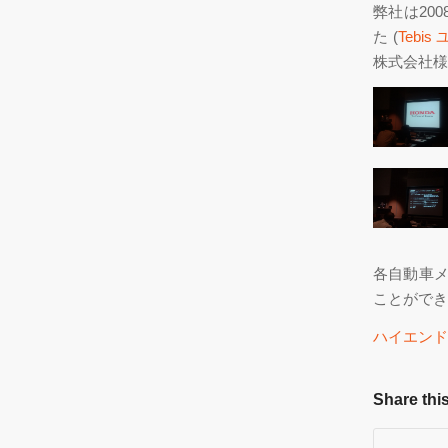
弊社は20
た (
Tebi
株式会社様
各自動車メ
ことができ
ハイエンド統
Share this