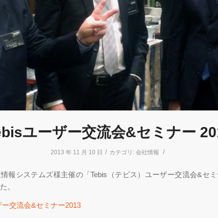
ebisユーザー交流会&セミナー 20
/
/
2013 年 11 月 10 日
カテゴリ:
会社情報
情報システムズ様主催の「Tebis（テビス）ユーザー交流会&セ
た。
ーザー交流会&セミナー2013