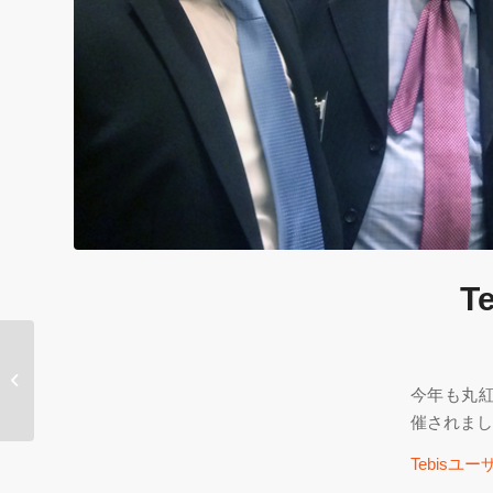
T
お客様からのご感想：
極厚 8mm バーベキュ
今年も丸紅
ー鉄板
催されまし
Tebisユ