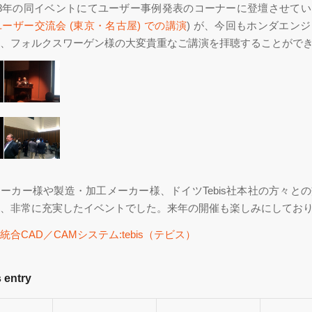
08年の同イベントにてユーザー事例発表のコーナーに登壇させて
s ユーザー交流会 (東京・名古屋) での講演
) が、今回もホンダエン
、フォルクスワーゲン様の大変貴重なご講演を拝聴することがで
ーカー様や製造・加工メーカー様、ドイツTebis社本社の方々と
、非常に充実したイベントでした。来年の開催も楽しみにしてお
合CAD／CAMシステム:tebis（テビス）
 entry