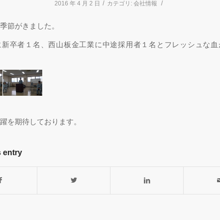
/
/
2016 年 4 月 2 日
カテゴリ:
会社情報
季節がきました。
に新卒者１名、西山板金工業に中途採用者１名とフレッシュな血
躍を期待しております。
 entry