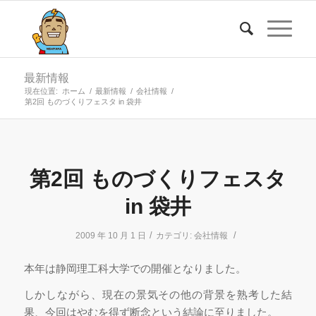
最新情報
現在位置:
ホーム
/
最新情報
/
会社情報
/
第2回 ものづくりフェスタ in 袋井
第2回 ものづくりフェスタ
in 袋井
/
/
2009 年 10 月 1 日
カテゴリ:
会社情報
本年は静岡理工科大学での開催となりました。
しかしながら、現在の景気その他の背景を熟考した結
果、今回はやむを得ず断念という結論に至りました。