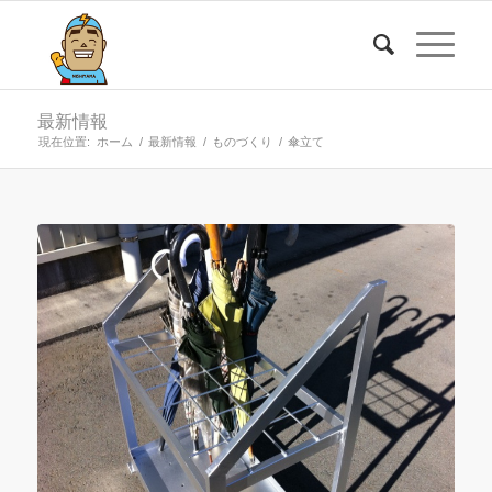
最新情報
現在位置:
ホーム
/
最新情報
/
ものづくり
/
傘立て