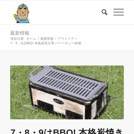
最新情報
現在位置:
ホーム
/
最新情報
/
アウトドア
/
7・8・9はBBQ! 本格炭焼き用 バーベキュー鉄板
7・8・9はBBQ! 本格炭焼き