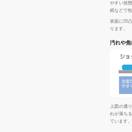
やすい状
紙などで包
表面に凹
ります。
汚れや焦
上図の通
れが落ち
ています。