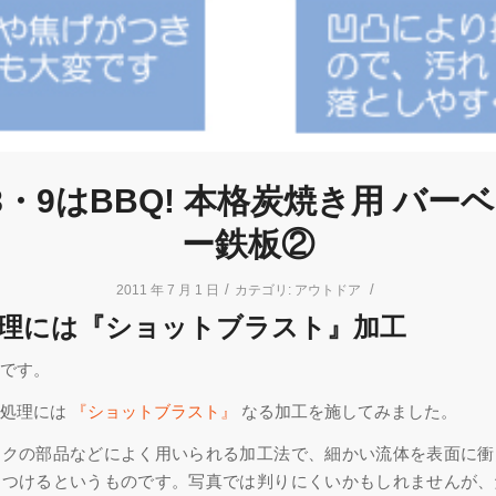
8・9はBBQ! 本格炭焼き用 バー
ー鉄板②
/
/
2011 年 7 月 1 日
カテゴリ:
アウトドア
理には『ショットブラスト』加工
です。
面処理には
『ショットブラスト』
なる加工を施してみました。
イクの部品などによく用いられる加工法で、細かい流体を表面に衝
をつけるというものです。写真では判りにくいかもしれませんが、