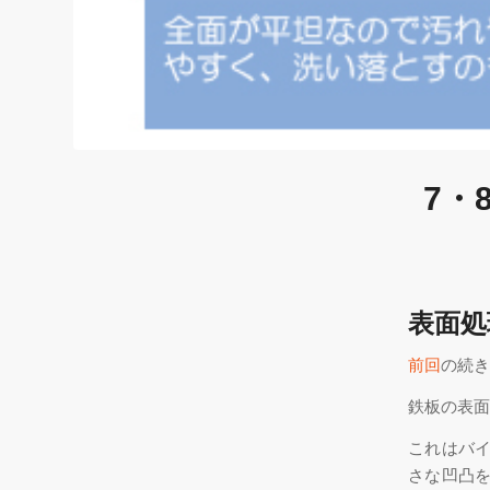
7・
表面処
前回
の続き
鉄板の表
これはバ
さな凹凸