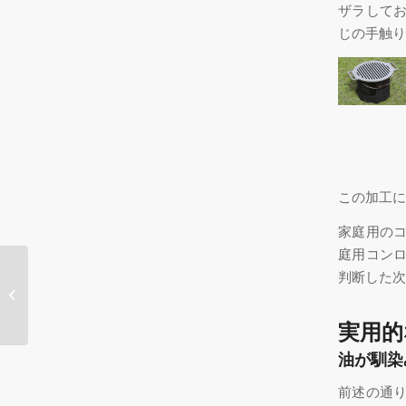
ザラして
じの手触り
この加工に
家庭用の
庭用コン
判断した次
プレスの神様
実用的
油が馴染
前述の通