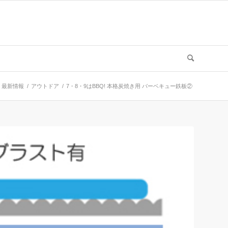
最新情報
/
アウトドア
/
7・8・9はBBQ! 本格炭焼き用 バーベキュー鉄板②