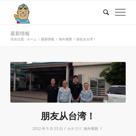
最新情報
現在位置:
ホーム
/
最新情報
/
海外展開
/
朋友从台湾！
朋友从台湾！
/
/
2012 年 5 月 23 日
カテゴリ:
海外展開