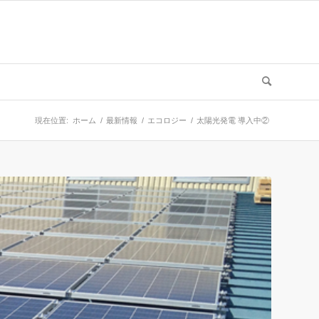
現在位置:
ホーム
/
最新情報
/
エコロジー
/
太陽光発電 導入中②