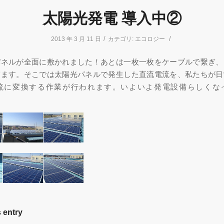
太陽光発電 導入中②
/
/
2013 年 3 月 11 日
カテゴリ:
エコロジー
パネルが全面に敷かれました！あとは一枚一枚をケーブルで繋ぎ、
ぎます。そこでは太陽光パネルで発生した直流電流を、私たちが日
流に変換する作業が行われます。いよいよ発電設備らしくな
 entry