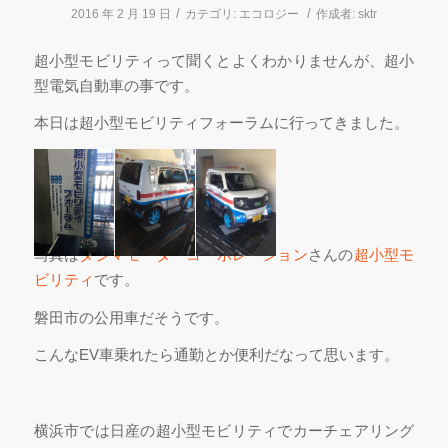
/
/
2016 年 2 月 19 日
カテゴリ:
エコロジー
作成者:
sktr
超小型モビリティって聞くとよくわかりませんが、超小
型電気自動車の事です。
本日は超小型モビリティフォーラムに行ってきました。
写真は
タジマモーターコーポレーション
さんの
超小型モ
ビリティ
です。
磐田市の公用車だそうです。
こんなEV車乗れたら通勤とか便利だなって思います。
横浜市では日産の超小型モビリティでカーチェアリング