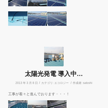
太陽光発電 導入中…
/
/
2013 年 3 月 8 日
カテゴリ:
エコロジー
作成者:
satoshi
工事が着々と進んでおります・・・！