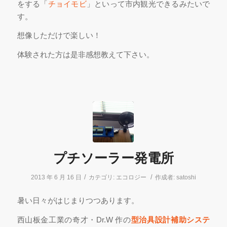
をする「
チョイモビ
」といって市内観光できるみたいで
す。
想像しただけで楽しい！
体験された方は是非感想教えて下さい。
プチソーラー発電所
/
/
2013 年 6 月 16 日
カテゴリ:
エコロジー
作成者:
satoshi
暑い日々がはじまりつつあります。
西山板金工業の奇才・Dr.W 作の
型治具設計補助システ