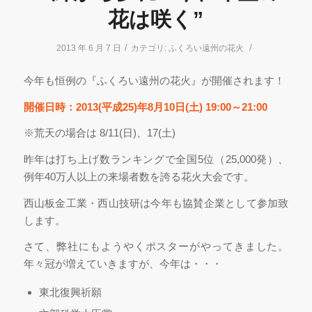
花は咲く”
/
/
2013 年 6 月 7 日
カテゴリ:
ふくろい遠州の花火
今年も恒例の『ふくろい遠州の花火』が開催されます！
開催日時：2013(平成25)年8月10日(土) 19:00～21:00
※荒天の場合は 8/11(日)、17(土)
昨年は打ち上げ数ランキングで全国5位（25,000発）、
例年40万人以上の来場者数を誇る花火大会です。
西山板金工業・西山技研は今年も協賛企業として参加致
します。
さて、弊社にもようやくポスターがやってきました。
年々冠が増えていきますが、今年は・・・
東北復興祈願