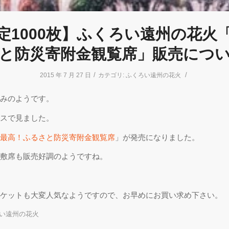
定1000枚】ふくろい遠州の花火
と防災寄附金観覧席」販売につ
/
/
2015 年 7 月 27 日
カテゴリ:
ふくろい遠州の花火
みのようです。
スで見ました。
最高！ふるさと防災寄附金観覧席
」が発売になりました。
敷席も販売好調のようですね。
ケットも大変人気なようですので、お早めにお買い求め下さい。
い遠州の花火