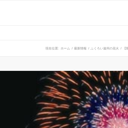
現在位置:
ホーム
/
最新情報
/
ふくろい遠州の花火
/
【