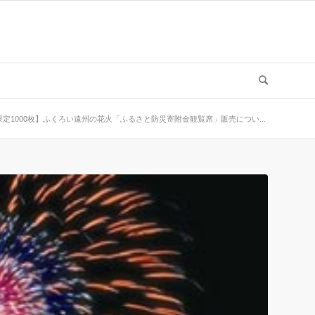
限定1000枚】ふくろい遠州の花火「ふるさと防災寄附金観覧席」販売につい...