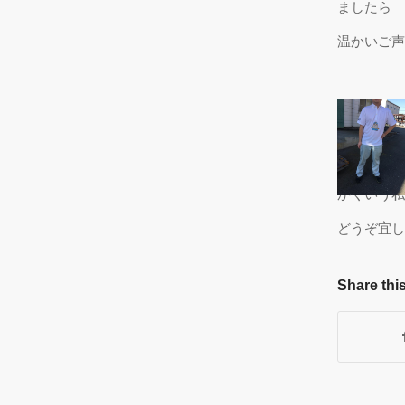
ましたら
温かいご声
かくいう私
どうぞ宜し
Share this