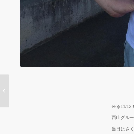
株式会社モリロボ様に
お邪魔しました。
来る11/12
西山グルー
当日はさ