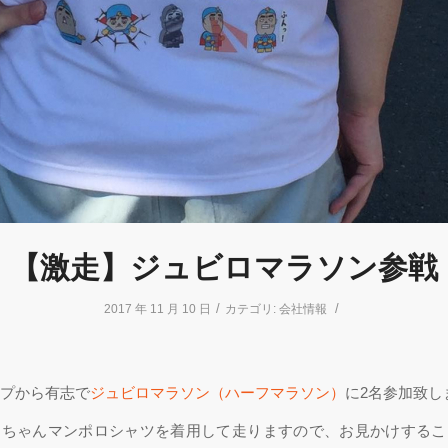
【激走】ジュビロマラソン参戦
/
/
2017 年 11 月 10 日
カテゴリ:
会社情報
！
プから有志で
ジュビロマラソン（ハーフマラソン）
に2名参加致し
くちゃんマンポロシャツを着用して走りますので、お見かけするこ