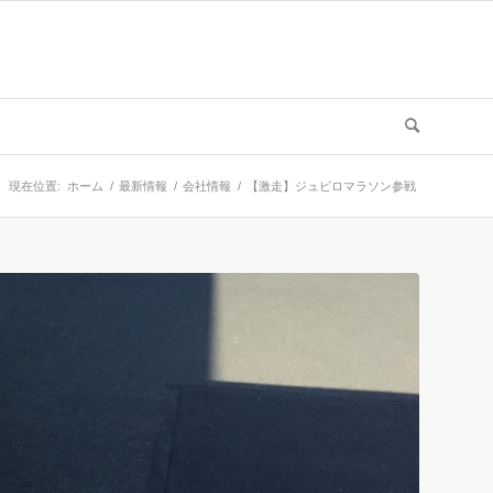
現在位置:
ホーム
/
最新情報
/
会社情報
/
【激走】ジュビロマラソン参戦