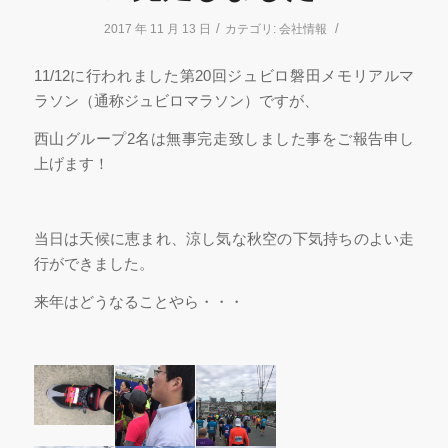
/
/
2017 年 11 月 13 日
カテゴリ:
会社情報
11/12に行われました第20回ジュビロ磐田メモリアルマ
ラソン（通称ジュビロマラソン）ですが、
西山グループ2名は無事完走致しました事をご報告申し
上げます！
当日は天候に恵まれ、涼し気な秋空の下気持ちのよい走
行ができました。
来年はどうなることやら・・・