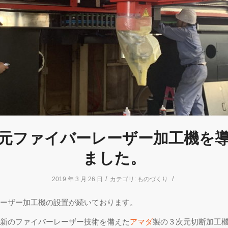
元ファイバーレーザー加工機を
ました。
/
/
2019 年 3 月 26 日
カテゴリ:
ものづくり
ーザー加工機の設置が続いております。
新のファイバーレーザー技術を備えた
アマダ
製の３次元切断加工