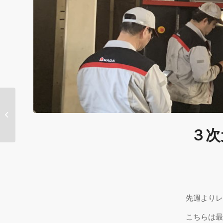
平成30年度 高校生と企
業を結ぶ合同企業説明
会
３次
先週よりレ
こちらは最