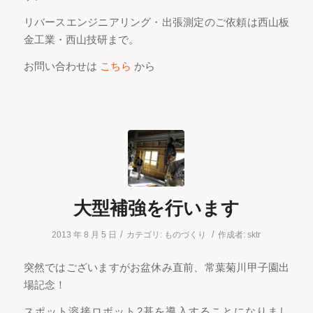
リバースエンジニアリング・出張測定のご依頼は西山板
金工業・西山技研まで。
お問い合わせは
こちら
から
大型補強を行います
/
/
2013 年 8 月 5 日
カテゴリ:
ものづくり
作成者:
sktr
突然ではございますがお盆休み直前、常葉菊川甲子園出
場記念！
スポット溶接ロボット2基を導入することになりまし