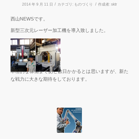
/
/
2014 年 9 月 11 日
カテゴリ:
ものづくり
作成者:
sktr
西山NEWSです。
新型三次元レーザー加工機を導入致しました。
本格的な稼働まであと数日かかるとは思いますが、新た
な戦力に大きな期待をしております。