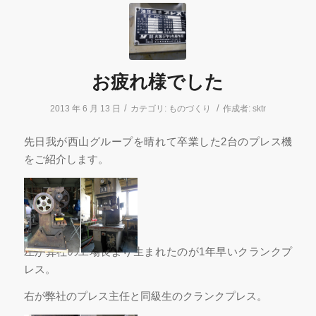
お疲れ様でした
/
/
2013 年 6 月 13 日
カテゴリ:
ものづくり
作成者:
sktr
先日我が西山グループを晴れて卒業した2台のプレス機
をご紹介します。
左が弊社の工場長より生まれたのが1年早いクランクプ
レス。
右が弊社のプレス主任と同級生のクランクプレス。