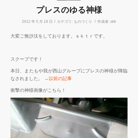
プレスのゆる神様
/
/
2012 年 5 月 18 日
カテゴリ:
ものづくり
作成者:
sktr
大変ご無沙汰をしております。ｓｋｔｒです。
スクープです！
本日、またもや我が西山グループにプレスの神様が降臨
なされました。
→以前の記事
衝撃の神様画像がこちら！