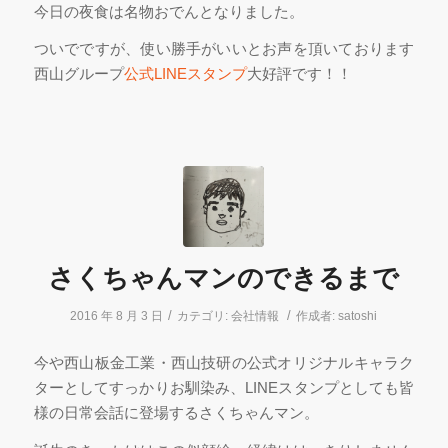
今日の夜食は名物おでんとなりました。
ついでですが、使い勝手がいいとお声を頂いております
西山グループ
公式LINEスタンプ
大好評です！！
さくちゃんマンのできるまで
/
/
2016 年 8 月 3 日
カテゴリ:
会社情報
作成者:
satoshi
今や西山板金工業・西山技研の公式オリジナルキャラク
ターとしてすっかりお馴染み、LINEスタンプとしても皆
様の日常会話に登場するさくちゃんマン。