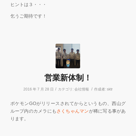
ヒントは３・・・
乞うご期待です！
営業新体制！
/
/
2016 年 7 月 28 日
カテゴリ:
会社情報
作成者:
sktr
ポケモンGOがリリースされてからというもの、西山グ
ループ内のカメラにも
さくちゃんマン
が稀に写る事があ
ります。