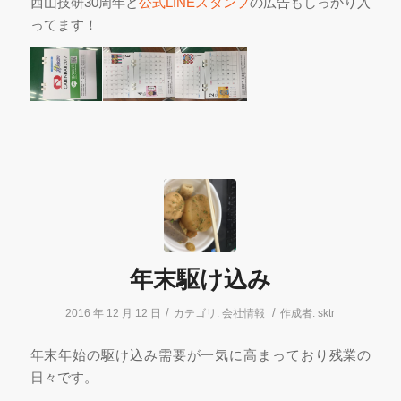
西山技研30周年と
公式LINEスタンプ
の広告もしっかり入
ってます！
年末駆け込み
/
/
2016 年 12 月 12 日
カテゴリ:
会社情報
作成者:
sktr
年末年始の駆け込み需要が一気に高まっており残業の
日々です。