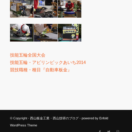
技能五輪全国大会
技能五輪・アビリンピックあいち2014
競技職種・種目『自動車板金』
© Copyright -
西山板金工業・西山技研のブログ
-
powered by Enfold
WordPress Theme