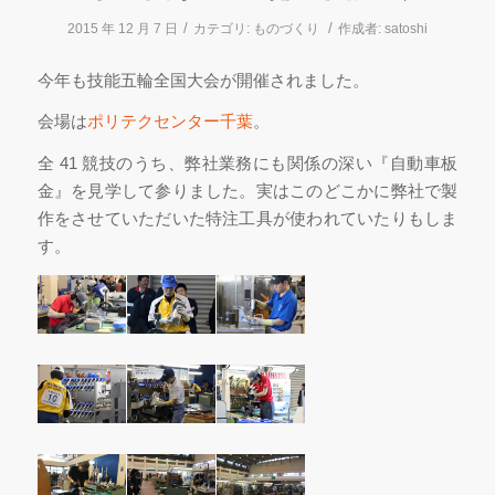
/
/
2015 年 12 月 7 日
カテゴリ:
ものづくり
作成者:
satoshi
今年も技能五輪全国大会が開催されました。
会場は
ポリテクセンター千葉
。
全 41 競技のうち、弊社業務にも関係の深い『自動車板
金』を見学して参りました。実はこのどこかに弊社で製
作をさせていただいた特注工具が使われていたりもしま
す。