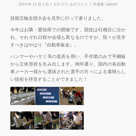
/
/
2014 年 12 月 1 日
カテゴリ:
ものづくり
作成者:
satoshi
技能五輪全国大会を見学に行って参りました。
今年はお隣・愛知県での開催です。競技は41種目に分か
れ、それぞれ日程や会場も異なるのですが、我々が見学
すべきはやはり『自動車板金』。
ハンマーやハサミ等の道具を用い、手作業のみで平鋼板
から立体形状を生み出します。例年通り、国内の各自動
車メーカー様から選抜された選手の方々による素晴らし
い技術を拝見することができました！