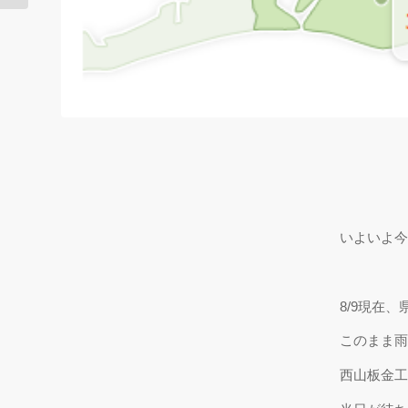
いよいよ今
8/9現在
このまま雨
西山板金工